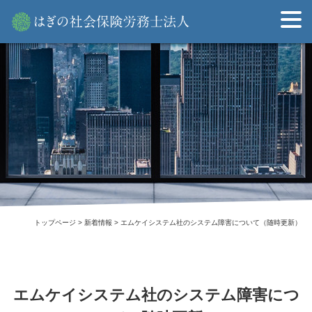
Skip
to
content
トップページ
>
新着情報
>
エムケイシステム社のシステム障害について（随時更新）
エムケイシステム社のシステム障害につ