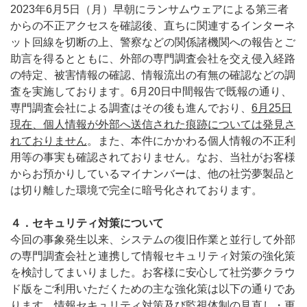
2023年6月5日（月）早朝にランサムウェアによる第三者
からの不正アクセスを確認後、直ちに関連するインターネ
ット回線を切断の上、警察などの関係諸機関への報告とご
助言を得るとともに、外部の専門調査会社を交え侵入経路
の特定、被害情報の確認、情報流出の有無の確認などの調
査を実施しております。6月20日中間報告で既報の通り、
専門調査会社による調査はその後も進んでおり、
6
月
25
日
現在、個人情報が外部へ送信された痕跡については発見さ
れておりません
。また、本件にかかわる個人情報の不正利
用等の事実も確認されておりません。なお、当社がお客様
からお預かりしているマイナンバーは、他の社労夢製品と
は切り離した環境で完全に暗号化されております。
４．セキュリティ対策について
今回の事象発生以来、システムの復旧作業と並行して外部
の専門調査会社と連携して情報セキュリティ対策の強化策
を検討してまいりました。お客様に安心して社労夢クラウ
ド版をご利用いただくための主な強化策は以下の通りであ
ります。情報セキュリティ対策及び監視体制の見直し・更