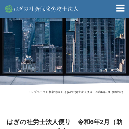
Skip
to
content
トップページ
>
新着情報
>
はぎの社労士法人便り 令和6年2月（助成金）
はぎの社労士法人便り 令和6年2月（助