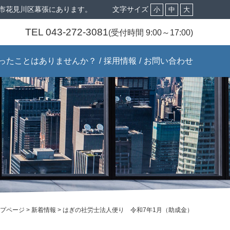
市花見川区幕張にあります。
文字サイズ
小
中
大
TEL 043-272-3081
(受付時間 9:00～17:00)
ったことはありませんか？
採用情報
お問い合わせ
プページ
>
新着情報
>
はぎの社労士法人便り 令和7年1月（助成金）