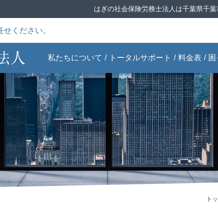
はぎの社会保険労務士法人は千葉県千葉
任せください。
私たちについて
トータルサポート
料金表
困
ごあいさつ
給与計算サポー
Q&Aこれで解
事務所案内
就業規則トータ
事業主の労災特
ト
決！労務問題
ルサポート
別加入
ません
当事務所の特徴
助成金申請サポ
書式・雛形ダウ
スタッフ紹介
失敗しない人材
ート
ンロード
選び
実績一覧
労働保険・社会
全国対応ONLINE
知っておきたい
保険申請サポート
申請
年金のルール
トッ