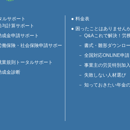
タルサポート
料金表
給与計算サポート
困ったことはありません
助成金申請サポート
Q&Aこれで解決！労
労働保険・社会保険申請サポー
書式・雛形ダウンロ
全国対応ONLINE申請
就業規則トータルサポート
事業主の労災特別加
助成金診断
失敗しない人材選び
知っておきたい年金