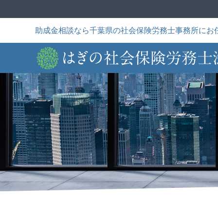
Skip
to
content
助成金相談なら千葉県の社会保険労務士事務所にお
困ったことはあり
私たちについて
トータルサポート
か？