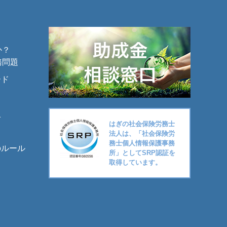
か？
務問題
ード
入
はぎの社会保険労務士
法人は、「社会保険労
務士個人情報保護事務
のルール
所」としてSRP認証を
取得しています。