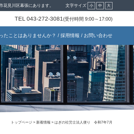
市花見川区幕張にあります。
文字サイズ
小
中
大
TEL 043-272-3081
(受付時間 9:00～17:00)
ったことはありませんか？
採用情報
お問い合わせ
トップページ
>
新着情報
>
はぎの社労士法人便り 令和7年7月