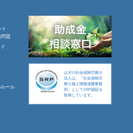
か？
務問題
ード
入
はぎの社会保険労務士
法人は、「社会保険労
務士個人情報保護事務
のルール
所」としてSRP認証を
取得しています。