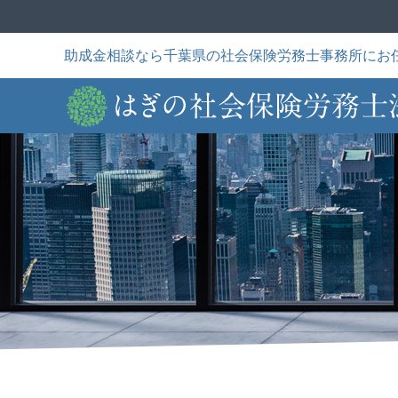
Skip
to
content
助成金相談なら千葉県の社会保険労務士事務所にお
困ったことはあり
私たちについて
トータルサポート
か？