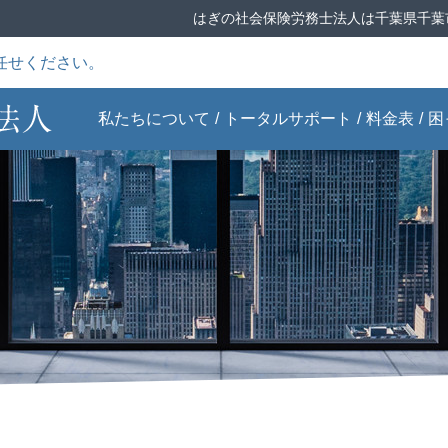
はぎの社会保険労務士法人は千葉県千葉
任せください。
私たちについて
トータルサポート
料金表
困
ごあいさつ
給与計算サポー
Q&Aこれで解
事務所案内
就業規則トータ
事業主の労災特
ト
決！労務問題
ルサポート
別加入
ません
当事務所の特徴
助成金申請サポ
書式・雛形ダウ
スタッフ紹介
失敗しない人材
ート
ンロード
選び
実績一覧
労働保険・社会
全国対応ONLINE
知っておきたい
保険申請サポート
申請
年金のルール