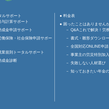
タルサポート
料金表
給与計算サポート
困ったことはありません
助成金申請サポート
Q&Aこれで解決！労
労働保険・社会保険申請サポー
書式・雛形ダウンロ
全国対応ONLINE申請
就業規則トータルサポート
事業主の労災特別加
助成金診断
失敗しない人材選び
知っておきたい年金