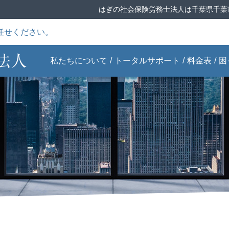
はぎの社会保険労務士法人は千葉県千葉
任せください。
私たちについて
トータルサポート
料金表
困
ごあいさつ
給与計算サポー
Q&Aこれで解
事務所案内
就業規則トータ
事業主の労災特
ト
決！労務問題
ルサポート
別加入
ません
当事務所の特徴
助成金申請サポ
書式・雛形ダウ
スタッフ紹介
失敗しない人材
ート
ンロード
選び
実績一覧
労働保険・社会
全国対応ONLINE
知っておきたい
保険申請サポート
申請
年金のルール