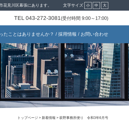
市花見川区幕張にあります。
文字サイズ
小
中
大
TEL 043-272-3081
(受付時間 9:00～17:00)
ったことはありませんか？
採用情報
お問い合わせ
トップページ
>
新着情報
>
萩野事務所便り 令和3年6月号