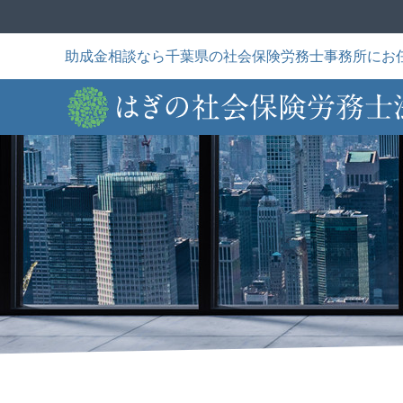
Skip
to
content
助成金相談なら千葉県の社会保険労務士事務所にお
困ったことはあり
私たちについて
トータルサポート
か？