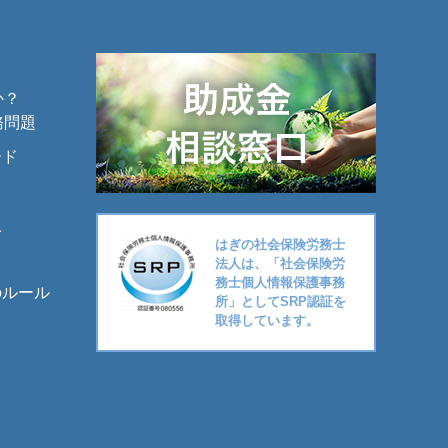
か？
務問題
ード
入
はぎの社会保険労務士
法人は、「社会保険労
務士個人情報保護事務
のルール
所」としてSRP認証を
取得しています。