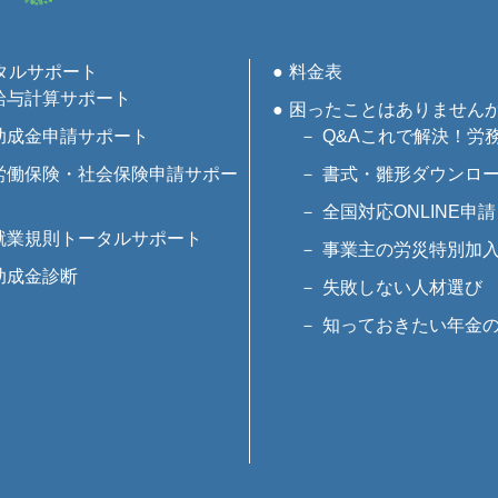
タルサポート
料金表
給与計算サポート
困ったことはありません
助成金申請サポート
Q&Aこれで解決！労
労働保険・社会保険申請サポー
書式・雛形ダウンロ
全国対応ONLINE申請
就業規則トータルサポート
事業主の労災特別加
助成金診断
失敗しない人材選び
知っておきたい年金